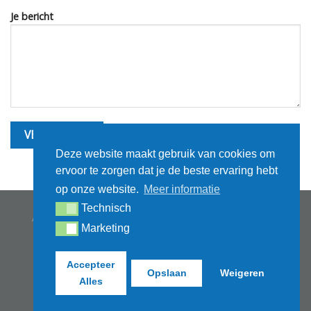
Je bericht
Deze website maakt gebruik van cookies om
ervoor te zorgen dat je de beste ervaring hebt
op onze website.
Meer informatie
Technisch
CONTACT
ALGEMENE VOORWAARDEN WADLOPEN
Technisch
ALGEMENE VOORWAARDEN HOTEL
PRIVACY STATEMENT
Marketing
Marketing
Copyright 2026 ©
Waddengenot B.V.
Accepteer
Opslaan
Weigeren
Alles