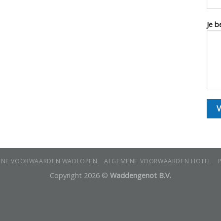
Je b
ENE VOORWAARDEN WADLOPEN
ALGEMENE VOORWAARDEN HOTEL
Copyright 2026 ©
Waddengenot B.V.