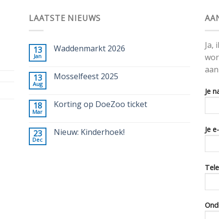
LAATSTE NIEUWS
AA
Ja,
Waddenmarkt 2026
13
wor
Jan
aan
Mosselfeest 2025
13
Aug
Je n
Korting op DoeZoo ticket
18
Mar
Je e
Nieuw: Kinderhoek!
23
Dec
Tele
Ond