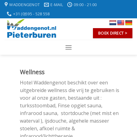
Skip
WADDENGENOT
E-MAIL
09:00 - 21:00
to
+31 (0)595 - 528 558
content
BOEK DIRECT >
Wellness
Hotel Waddengenot beschikt over een
uitgebreide wellness die vrij te gebruiken is
voor al onze gasten, bestaande uit :
turksstoombad, Finse opgiet sauna,
infrarood sauna, stortdouche (met mist en
waterval ), ijsdouche, algehele masseer
stoelen, afkoel ruimte &
infrarood/lichttherapie.