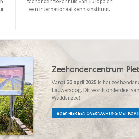
en
zeehondenziekenhuis van Europa en
ur
een internationaal kennisinstituut.
Zeehondencentrum Pie
Vanaf
26 april 2025
is het zeehonden
Lauwersoog. Dit wordt onderdeel va
Waddenzee).
BOEK HIER EEN OVERNACHTING MET KOR