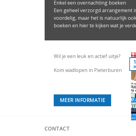
Enkel een overnachting boeken
Een geheel verzorgd arrangement is
voordelig, maar het is natuurlijk o
boeken en hier te kijken wat je verd
Wil je een leuk en actief uitje?
27
1
Nieuwe wellness
Dec
J
Kom wadlopen in Pieterburen
Hotel Waddengenot
beschikt over een
uitgebreide wellness die
vrij te gebruiken is voor
MEER INFORMATIE
al onze [...]
CONTACT