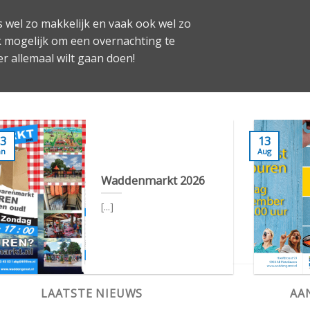
 wel zo makkelijk en vaak ook wel zo
ok mogelijk om een overnachting te
er allemaal wilt gaan doen!
3
13
an
Aug
Waddenmarkt 2026
[...]
LAATSTE NIEUWS
AA