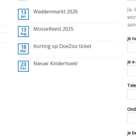
Ja,
Waddenmarkt 2026
13
wor
Jan
aan
Mosselfeest 2025
13
Aug
Je n
Korting op DoeZoo ticket
18
Mar
Je e
Nieuw: Kinderhoek!
23
Dec
Tele
Ond
Je b