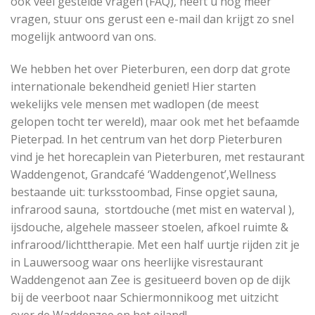
ook veel gestelde vragen (FAQ), heeft u nog meer
vragen, stuur ons gerust een e-mail dan krijgt zo snel
mogelijk antwoord van ons.
We hebben het over Pieterburen, een dorp dat grote
internationale bekendheid geniet! Hier starten
wekelijks vele mensen met wadlopen (de meest
gelopen tocht ter wereld), maar ook met het befaamde
Pieterpad. In het centrum van het dorp Pieterburen
vind je het horecaplein van Pieterburen, met restaurant
Waddengenot, Grandcafé ‘Waddengenot’,Wellness
bestaande uit: turksstoombad, Finse opgiet sauna,
infrarood sauna, stortdouche (met mist en waterval ),
ijsdouche, algehele masseer stoelen, afkoel ruimte &
infrarood/lichttherapie. Met een half uurtje rijden zit je
in Lauwersoog waar ons heerlijke visrestaurant
Waddengenot aan Zee is gesitueerd boven op de dijk
bij de veerboot naar Schiermonnikoog met uitzicht
over de Waddenzee en het eiland!