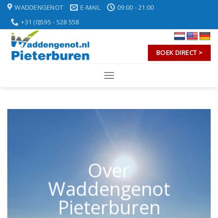
Skip
WADDENGENOT
E-MAIL
09:00 - 21:00
to
+31 (0)595 - 528 558
content
BOEK DIRECT >
Over
Waddengenot
Pieterburen