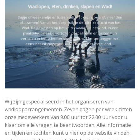
Wadlopen, eten, drinken, slapen en Wad!
Dagje of weekendje er tussen uit? Met gezin, bedrijf, vrienden
of….samen? Vanuit het dorp ruik je de zilte zeelucht van het
Wad. De gewassen op het veld zwaaien in de wind. In een
plaatselijk cafeetje vertellen dorpelingen en gasten hun
verhalen in het schemer van het licht. Mensen zeggen wel
eens ‘het eilandgevoel, maar dan op het vaste land…’
Wij zijn gespecialiseerd in het organiseren van
wadlooparrangementen. Zeven dagen per week zitten
onze medewerkers van 9.00 uur tot 22.00 uur voor u
klaar om alle vragen te beantwoorden. Alle informatie
en tijden en tochten kunt u hier op de website vinden,