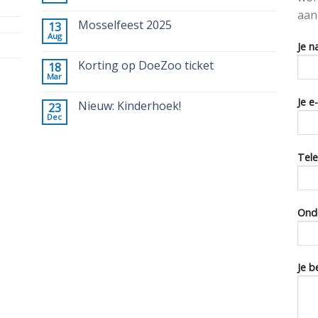
aan
Mosselfeest 2025
13
Aug
Je n
Korting op DoeZoo ticket
18
Mar
Je e
Nieuw: Kinderhoek!
23
Dec
Tele
Ond
Je b