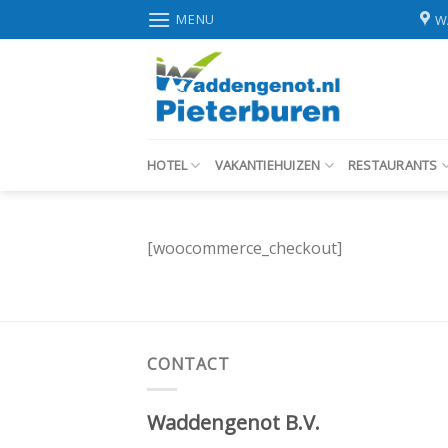
Skip
MENU
W
to
content
HOTEL
VAKANTIEHUIZEN
RESTAURANTS
[woocommerce_checkout]
CONTACT
Waddengenot B.V.