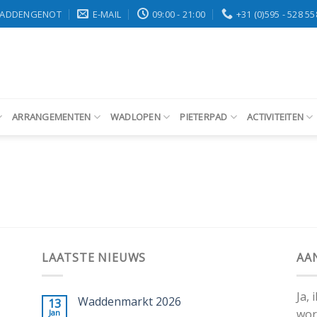
ADDENGENOT
E-MAIL
09:00 - 21:00
+31 (0)595 - 528 55
ARRANGEMENTEN
WADLOPEN
PIETERPAD
ACTIVITEITEN
LAATSTE NIEUWS
AA
Ja,
Waddenmarkt 2026
13
wor
Jan